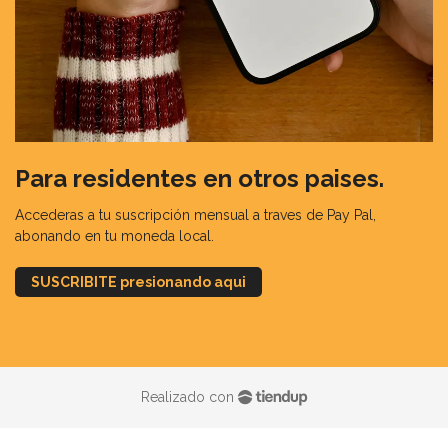
Para residentes en otros paises.
Accederas a tu suscripción mensual a traves de Pay Pal,
abonando en tu moneda local.
SUSCRIBITE presionando aqui
Realizado con